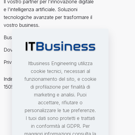
Il vostro partner per l'innovazione digitale
e l'intelligenza artificiale. Soluzioni
tecnologiche avanzate per trasformare il
vostro business.
Business Partner
Dove Siamo
Privacy
Itbusiness Engineering utilizza
cookie tecnici, necessari al
funzionamento del sito, e cookie
Indirizzo: Corso della Repubblica n.40
di profilazione per finalità di
15057 Tortona (AL) - Italia
marketing e analisi. Puoi
accettare, rifiutare o
personalizzare le tue preferenze.
I tuoi dati sono protetti e trattati
in conformità al GDPR. Per
maggiori informazioni consulta la