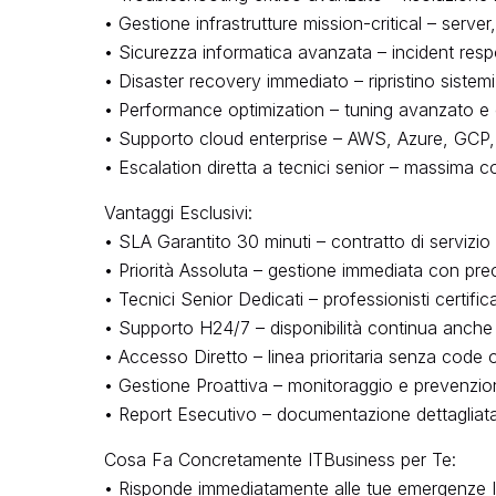
• Gestione infrastrutture mission-critical – serve
• Sicurezza informatica avanzata – incident resp
• Disaster recovery immediato – ripristino sistem
• Performance optimization – tuning avanzato e 
• Supporto cloud enterprise – AWS, Azure, GCP, a
• Escalation diretta a tecnici senior – massima 
Vantaggi Esclusivi:
• SLA Garantito 30 minuti – contratto di servizio
• Priorità Assoluta – gestione immediata con prec
• Tecnici Senior Dedicati – professionisti certifica
• Supporto H24/7 – disponibilità continua anche f
• Accesso Diretto – linea prioritaria senza code 
• Gestione Proattiva – monitoraggio e prevenzione
• Report Esecutivo – documentazione dettagliat
Cosa Fa Concretamente ITBusiness per Te:
• Risponde immediatamente alle tue emergenze IT 