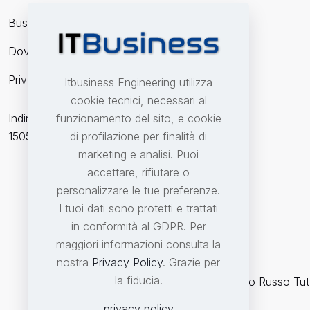
Business Partner
Dove Siamo
Privacy
Itbusiness Engineering utilizza
cookie tecnici, necessari al
Indirizzo: Corso della Repubblica n.40
funzionamento del sito, e cookie
15057 Tortona (AL) - Italia
di profilazione per finalità di
marketing e analisi. Puoi
accettare, rifiutare o
personalizzare le tue preferenze.
I tuoi dati sono protetti e trattati
in conformità al GDPR. Per
maggiori informazioni consulta la
nostra
Privacy Policy
. Grazie per
la fiducia.
© 2000-2026 Itbusiness Engineering. Mario Russo Tutti 
privacy policy